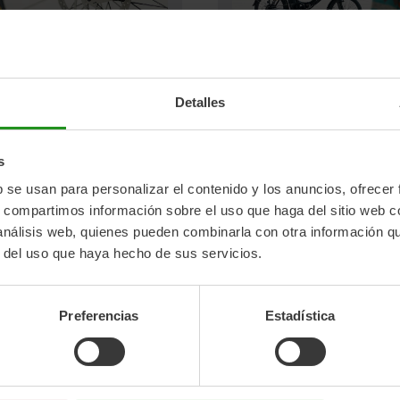
 Posso Ottenere La
Consigli Per La
Detalles
a Pressione Per Le
Manutenzione Della T
 Della Mia Bicicletta?
BIKE
s
nio de 2022
5 de mayo de 2022
o por
JOSE MARQUEZ
Publicado por
JOSE MARQUEZ
b se usan para personalizar el contenido y los anuncios, ofrecer
s, compartimos información sobre el uso que haga del sitio web 
 análisis web, quienes pueden combinarla con otra información q
r del uso que haya hecho de sus servicios.
Preferencias
Estadística