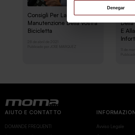
Guida
Denegar
Consigli Per La Cura E La
Regol
Manutenzione Della Vostra
Della 
Bicicletta
E All
Infor
28 de abril de 2021
Publicado por
JOSE MARQUEZ
11 de ma
Publicad
AIUTO E CONTATTO
INFORMAZION
DOMANDE FREQUENTI
Avviso Legale