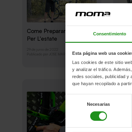
Come
Come Preparare La Bici
Consentimiento
Giust
Per L'estate
Ruote
29 de junio de 2022
Esta página web usa cookie
18 de ju
Publicado por
JOSE MARQUEZ
Publicad
Las cookies de este sitio we
y analizar el tráfico. Ademá
redes sociales, publicidad y
que hayan recopilado a parti
Selección
Necesarias
de
consentimiento