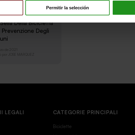
 Definitiva Alla
Permitir la selección
azione Dell'altezza
Sella Della Bicicletta
a Prevenzione Degli
tuni
rzo de 2021
o por
JOSE MARQUEZ
I LEGALI
CATEGORIE PRINCIPALI
Biciclette