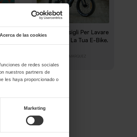
Cinque Consigli Per Lavare
Acerca de las cookies
ua E-
In Sicurezza La Tua E-Bike.
17 de junio de 2021
Publicado por
JOSE MARQUEZ
 funciones de redes sociales
con nuestros partners de
ue les haya proporcionado o
Marketing