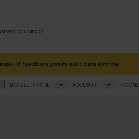
you want to change?
 📦 Spedizione gratuita su biciclette elettriche
🏆 
BICI ELETTRICHE
ACCESORI
RICOND