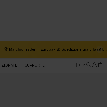
×
Marchio leader in Europa · 📦 Spedizione gratuita su biciclette
IZIONATE
SUPPORTO