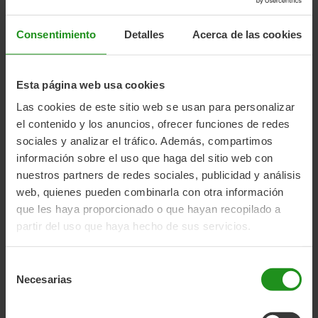
arena para facilitar el acceso a estas herramientas. Con
las bicicletas de montaña, los jóvenes podrán disfrutar de
actividades al aire libre que estimulen sus sentidos,
Consentimiento
Detalles
Acerca de las cookies
mejoren su coordinación y les permitan explorar nuevos
entornos. Mientras tanto, las bicicletas de spinning
ofrecerán una opción para disfrutar del ejercicio físico en
Esta página web usa cookies
un entorno controlado y seguro.
Las cookies de este sitio web se usan para personalizar
el contenido y los anuncios, ofrecer funciones de redes
AUCAVI: un trabajo excepcional
sociales y analizar el tráfico. Además, compartimos
La labor de
AUCAVI
ha sido fundamental para promover
información sobre el uso que haga del sitio web con
la sensibilización y la inclusión de las personas con TEA.
nuestros partners de redes sociales, publicidad y análisis
Sus programas educativos y terapéuticos están
web, quienes pueden combinarla con otra información
diseñados para ofrecer a estos niños y niñas un espacio
que les haya proporcionado o que hayan recopilado a
donde puedan crecer, aprender y desarrollarse a su
partir del uso que haya hecho de sus servicios.
propio ritmo. Desde
Momabikes
, queremos mostrar
nuestro reconocimiento y admiración por su esfuerzo
diario en la construcción de un mundo más inclusivo y
Selección
Necesarias
accesible.
de
consentimiento
Nuestro compromiso con las comunidades