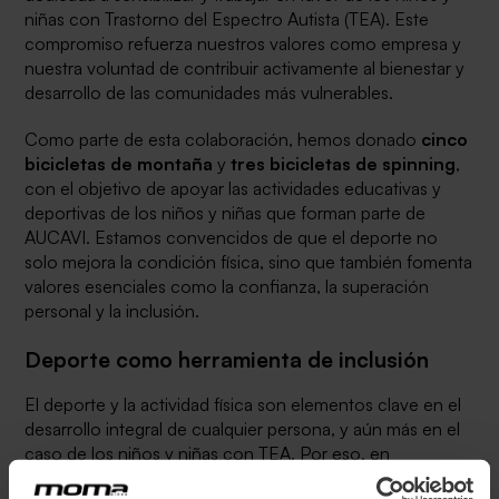
niñas con Trastorno del Espectro Autista (TEA). Este
compromiso refuerza nuestros valores como empresa y
nuestra voluntad de contribuir activamente al bienestar y
desarrollo de las comunidades más vulnerables.
Como parte de esta colaboración, hemos donado
cinco
bicicletas de montaña
y
tres bicicletas de spinning
,
con el objetivo de apoyar las actividades educativas y
deportivas de los niños y niñas que forman parte de
AUCAVI. Estamos convencidos de que el deporte no
solo mejora la condición física, sino que también fomenta
valores esenciales como la confianza, la superación
personal y la inclusión.
Deporte como herramienta de inclusión
El deporte y la actividad física son elementos clave en el
desarrollo integral de cualquier persona, y aún más en el
caso de los niños y niñas con TEA. Por eso, en
Momabikes
hemos querido aportar nuestro granito de