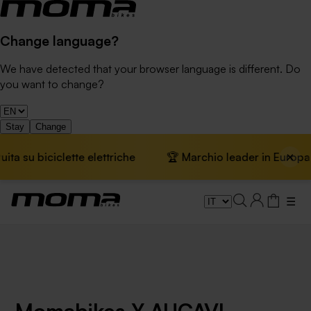
Change language?
We have detected that your browser language is different. Do
you want to change?
Stay
Change
×
 su biciclette elettriche
🏆 Marchio leader in Europa · 
☰
Momabikes Y AUCAVI,