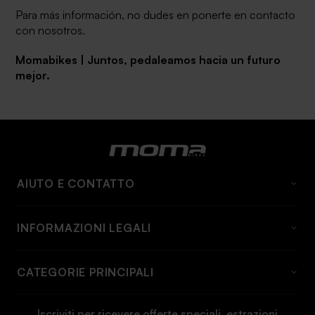
Para más información, no dudes en ponerte en contacto
con nosotros.
Momabikes | Juntos, pedaleamos hacia un futuro
mejor.
AIUTO E CONTATTO
DOMANDE FREQUENTI
INFORMAZIONI LEGALI
A proposito di momabikes
Avviso Legale
Contatto
CATEGORIE PRINCIPALI
Condizioni generali
Informazioni e tariffe sulla spedizione
Biciclette
Politica sui cookie
Informazioni sulla restituzione
Iscriviti per ricevere offerte speciali, estrazioni