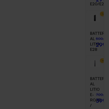
E20/E26
-
40
BATTERIA
AL
500,00
299,
LITIO
E28
-
43
BATTERIA
AL
LITIO
E-
700,00
399,
ROAD
/