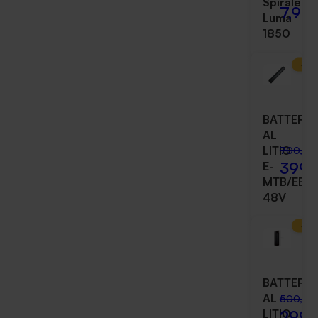
Spirale
7,99 
Luma
1850
-
43
BATTERIA
AL
LITIO
700,00
399,
E-
MTB/EBIK
48V
-
40
BATTERIA
AL
500,00
299,
LITIO