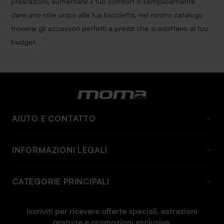
prestazioni, aumentare il tuo comfort o semplicemente
dare uno stile unico alla tua bicicletta, nel nostro catalogo
troverai gli accessori perfetti a prezzi che si adattano al tuo
budget.
AIUTO E CONTATTO
DOMANDE FREQUENTI
INFORMAZIONI LEGALI
A proposito di momabikes
Avviso Legale
Contatto
CATEGORIE PRINCIPALI
Condizioni generali
Informazioni e tariffe sulla spedizione
Biciclette
Politica sui cookie
Informazioni sulla restituzione
Iscriviti per ricevere offerte speciali, estrazioni
Mountain bike
gratuite e promozioni esclusive.