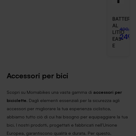
BATTERIA
AL
400,00
LITIO
249,
EAS-
E
Accessori per bici
Scopri su Momabikes una vasta gamma di
accessori per
biciclette
. Dagli elementi essenziali per la sicurezza agli
accessori per migliorare la tua esperienza ciclistica,
abbiamo tutto ciò di cui hai bisogno per equipaggiare la tua
bici. I nostri prodotti, progettati e fabbricati nell'Unione
Europea, garantiscono qualità e durata. Per questo,