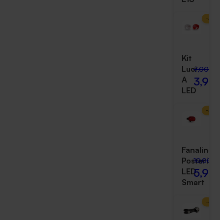
-
43
Kit
Luci
7,00 €
3,99
A
LED
-
40
Fanalino
Posterior
10,00 €
5,99
LED
Smart
-
40