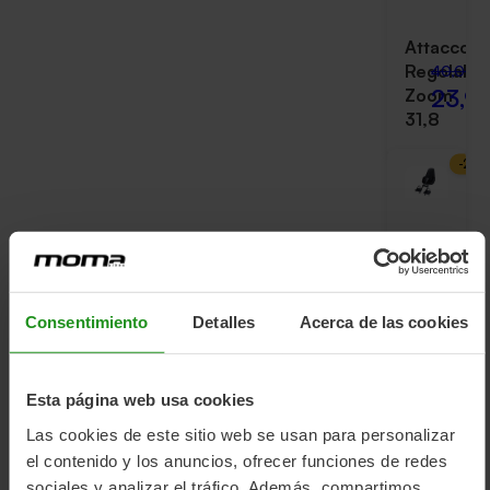
Attacco
Regolabil
40,00 
23,9
Zoom
31,8
-
25
%
Seggiolin
Anteriore
80,00 
59,9
Bobike
Mini
Consentimiento
Detalles
Acerca de las cookies
-
24
%
Esta página web usa cookies
Las cookies de este sitio web se usan para personalizar
Seggiolin
el contenido y los anuncios, ofrecer funciones de redes
Bobike
sociales y analizar el tráfico. Además, compartimos