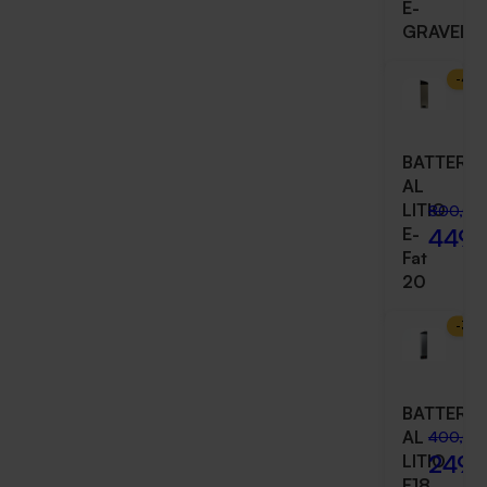
E-
GRAVEL
-
44
BATTERIA
AL
LITIO
800,00
449,
E-
Fat
20
-
38
BATTERIA
AL
400,00
249,
LITIO
E18