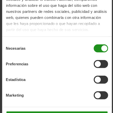
One
información sobre el uso que haga del sitio web con
Maxi
100,00 
nuestros partners de redes sociales, publicidad y análisis
75,9
EB-
web, quienes pueden combinarla con otra información
D
que les haya proporcionado o que hayan recopilado a
Da
partir del uso que haya hecho de sus servicios.
Portapacc
Selección
-
21
%
Necesarias
de
consentimiento
Seggiolin
Preferencias
Bobike
One
Maxi
Estadística
1P&EB-
120,00 
94,9
D
Da
Marketing
Telaio
E
Portapacc