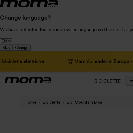
Change language?
We have detected that your browser language is different. Do 
Stay
Change
iche
🏆 Marchio leader in Europa · 📦 Spedizione grat
BICICLETTE
Home
Biciclette
Bici Mountain Bike