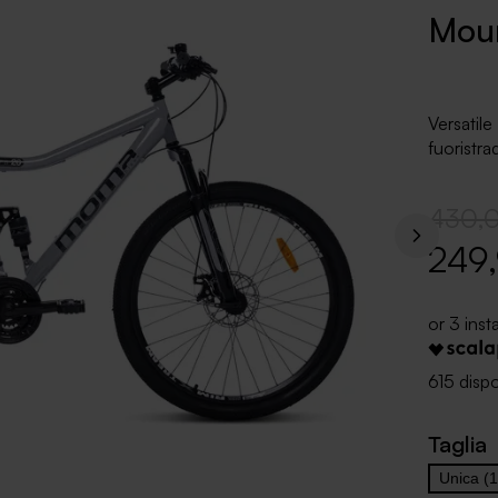
Moun
Versati
fuoristr
430,
249
615 dispo
Taglia
Unica (1