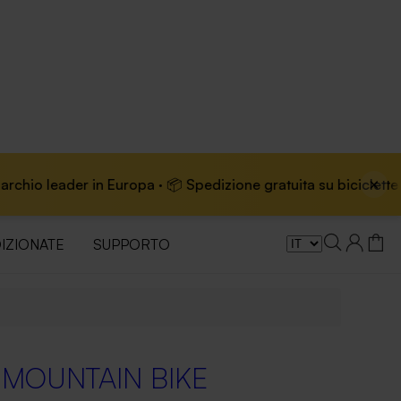
×
uropa · 📦 Spedizione gratuita su biciclette elettriche
IZIONATE
SUPPORTO
I MOUNTAIN BIKE