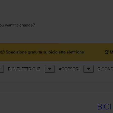
you want to change?
uita su biciclette elettriche
🏆 Marchio leader in E
BICI ELETTRICHE
ACCESORI
RICOND
BIC