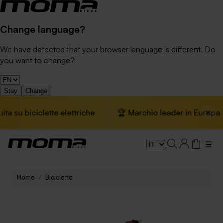
Change language?
We have detected that your browser language is different. Do
you want to change?
Stay
Change
×
iciclette elettriche
🏆 Marchio leader in Europa · 📦 Spe
☰
Home
Biciclette