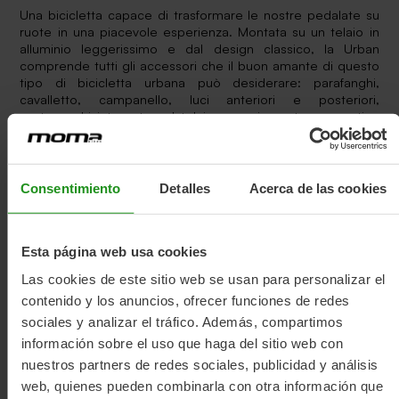
Una bicicletta capace di trasformare le nostre pedalate su
ruote in una piacevole esperienza. Montata su un telaio in
alluminio leggerissimo e dal design classico, la Urban
comprende tutti gli accessori che il buon amante di questo
tipo di bicicletta urbana può desiderare: parafanghi,
cavalletto, campanello, luci anteriori e posteriori,
portapacchi integrato nel telaio e, ovviamente, un cestino
anteriore per riporre piccoli oggetti durante i nostri viaggi al
lavoro, in spiaggia, al mercato... Il suo aspetto distinto è
completato da dettagli eleganti, come la sella comfort
molto confortevole e le impugnature del manubrio in
Consentimiento
Detalles
Acerca de las cookies
similpelle marrone. È una bicicletta dotata di componenti di
prima qualità, come il deragliatore Shimano a 21 velocità.
Esta página web usa cookies
Las cookies de este sitio web se usan para personalizar el
contenido y los anuncios, ofrecer funciones de redes
sociales y analizar el tráfico. Además, compartimos
Unboxing Urban
información sobre el uso que haga del sitio web con
nuestros partners de redes sociales, publicidad y análisis
web, quienes pueden combinarla con otra información que