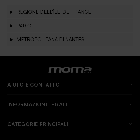
REGIONE DELL'ÎLE-DE-FRANCE
PARIGI
METROPOLITANA DI NANTES
AIUTO E CONTATTO
DOMANDE FREQUENTI
INFORMAZIONI LEGALI
A proposito di momabikes
Avviso Legale
Contatto
CATEGORIE PRINCIPALI
Condizioni generali
Informazioni e tariffe sulla spedizione
Biciclette
Politica sui cookie