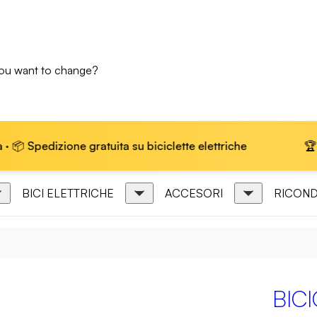
you want to change?
gratuita su biciclette elettriche
🏆 Marchio leader 
BICI ELETTRICHE
ACCESORI
RICOND
BIC