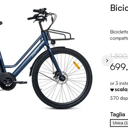
Bici
Biciclett
compatta 
1.300
699
370 dispo
Taglia
Unica (1