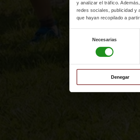
y analizar el tráfico. Ademá
redes sociales, publicidad y
que hayan recopilado a parti
Selección
Necesarias
de
consentimiento
Denegar