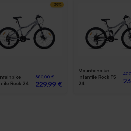
-
39
%
Mountainbike
400
ntainbike
Infantile Rock FS
380,00 €
23
229,99 €
ntile Rock 24
24