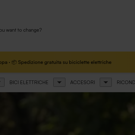
you want to change?
ita su biciclette elettriche
🏆 Marchio leader in Eu
BICI ELETTRICHE
ACCESORI
RICOND