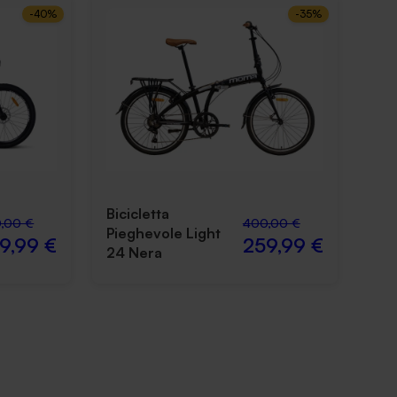
-
40
%
-
35
%
Bicicletta
,00 €
400,00 €
Pieghevole Light
9,99 €
259,99 €
24 Nera