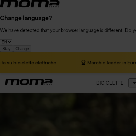
Change language?
We have detected that your browser language is different. Do 
Stay
Change
he
🏆 Marchio leader in Europa · 📦 Spedizione gratu
BICICLETTE
Biciclette da 24 pollici