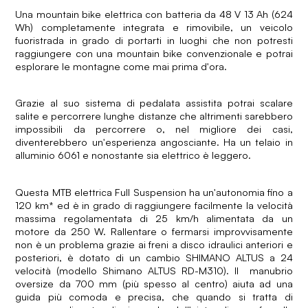
Una mountain bike elettrica con batteria da 48 V 13 Ah (624
Wh) completamente integrata e rimovibile, un veicolo
fuoristrada in grado di portarti in luoghi che non potresti
raggiungere con una mountain bike convenzionale e potrai
esplorare le montagne come mai prima d'ora.
Grazie al suo sistema di pedalata assistita potrai scalare
salite e percorrere lunghe distanze che altrimenti sarebbero
impossibili da percorrere o, nel migliore dei casi,
diventerebbero un'esperienza angosciante. Ha un telaio in
alluminio 6061 e nonostante sia elettrico è leggero.
Questa MTB elettrica Full Suspension ha un'autonomia fino a
120 km* ed è in grado di raggiungere facilmente la velocità
massima regolamentata di 25 km/h alimentata da un
motore da 250 W. Rallentare o fermarsi improvvisamente
non è un problema grazie ai freni a disco idraulici anteriori e
posteriori, è dotato di un cambio SHIMANO ALTUS a 24
velocità (modello Shimano ALTUS RD-M310). Il manubrio
oversize da 700 mm (più spesso al centro) aiuta ad una
guida più comoda e precisa, che quando si tratta di