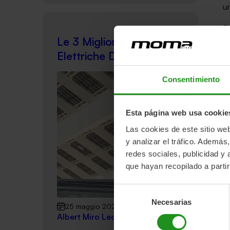
un
Pi
Le 3 Migliori Bici
un
co
Elettriche Del 2022
te
Consentimiento
D
Il
Esta página web usa cookie
su
si
Las cookies de este sitio we
an
y analizar el tráfico. Ademá
redes sociales, publicidad y
E,
que hayan recopilado a parti
in
ba
Selección
D
Necesarias
de
bi
25 maggio 2022
consentimiento
Albert Miro Leon