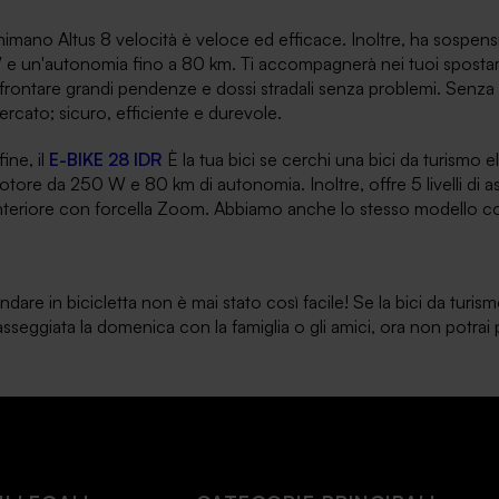
imano Altus 8 velocità è veloce ed efficace. Inoltre, ha sospensio
e un'autonomia fino a 80 km. Ti accompagnerà nei tuoi spostament
frontare grandi pendenze e dossi stradali senza problemi. Senza du
rcato; sicuro, efficiente e durevole.
fine, il
E-BIKE 28 IDR
È la tua bici se cerchi una bici da turismo ele
tore da 250 W e 80 km di autonomia. Inoltre, offre 5 livelli di
nteriore con forcella Zoom. Abbiamo anche lo stesso modello con
ndare in bicicletta non è mai stato così facile! Se la bici da turismo
sseggiata la domenica con la famiglia o gli amici, ora non potrai 