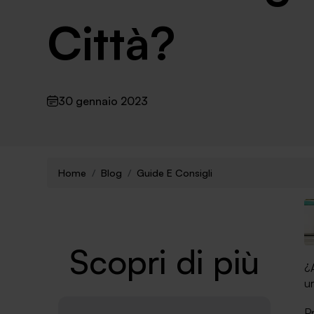
Città?
30 gennaio 2023
Home
Blog
Guide E Consigli
Scopri di più
¿A
ur
Pr