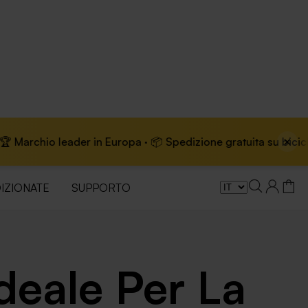
×
ader in Europa · 📦 Spedizione gratuita su biciclette elettrich
IZIONATE
SUPPORTO
deale Per La