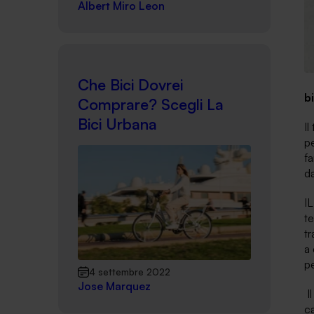
Albert Miro Leon
Che Bici Dovrei
b
Comprare? Scegli La
Bici Urbana
Il
pe
fa
d
I
te
tr
a 
pe
4 settembre 2022
Jose Marquez
I
c