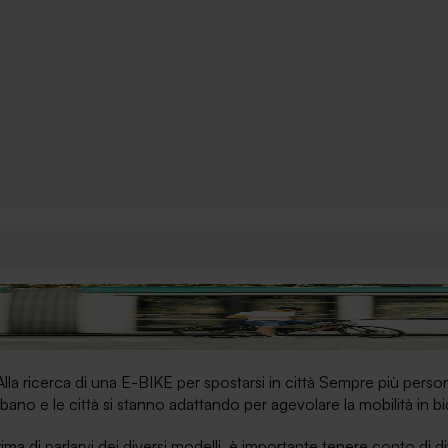
lla ricerca di una E-BIKE per spostarsi in città Sempre più pers
bano e le città si stanno adattando per agevolare la mobilità in bic
ima di parlarvi dei diversi modelli, è importante tenere conto di d