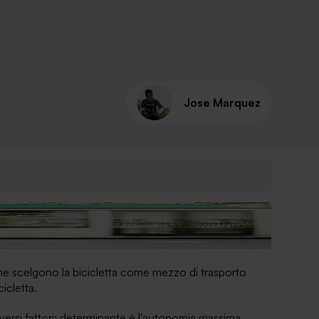
Jose Marquez
one scelgono la bicicletta come mezzo di trasporto
icletta.
iversi fattori: determinante è l'autonomia massima,