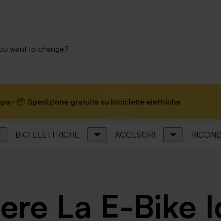
you want to change?
ione gratuita su biciclette elettriche
🏆 Marchio le
BICI ELETTRICHE
ACCESORI
RICOND
re La E-Bike I