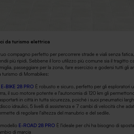
ici da turismo elettrica
 tuo compagno perfetto per percorrere strade e viali senza fatica, 
ndii più ripidi. Sebbene il loro utilizzo più comune sia il tragitto 
miglia, passeggiare per la zona, fare esercizio e godersi tutti gli a
a turismo di Momabikes:
L
E-BIKE 28 PRO
È robusto e sicuro, perfetto per gli esploratori 
rra, il suo motore potente e l'autonomia di 120 km gli permettono
asportarti in città in tutta sicurezza, poiché i suoi pneumatici la
disco idraulici, 5 livelli di assistenza e 7 cambi di velocità che adat
rmette di regolare l'altezza del manubrio e del sedile.
l modello
E-ROAD 28 PRO
È l'ideale per chi ha bisogno di spostar
ambio di marcia