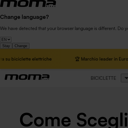
Change language?
We have detected that your browser language is different. Do 
Stay
Change
e elettriche
🏆 Marchio leader in Europa · 📦 Spediz
BICICLETTE
Come Sceglie