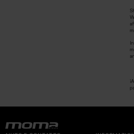
Sh
W 
af
me
In
mo
a
¡A
pa