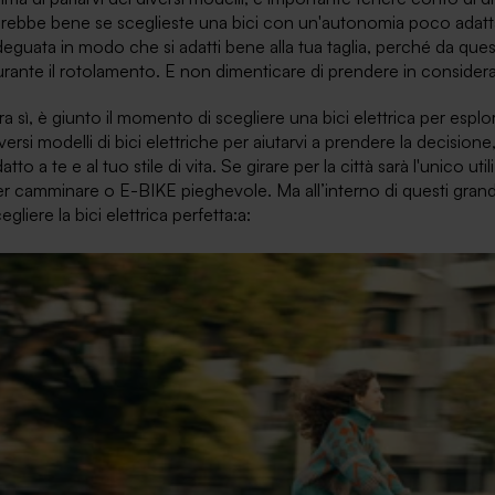
rebbe bene se sceglieste una bici con un'autonomia poco adatta al
eguata in modo che si adatti bene alla tua taglia, perché da que
rante il rotolamento. E non dimenticare di prendere in considera
a sì, è giunto il momento di scegliere una bici elettrica per esplo
versi modelli di bici elettriche per aiutarvi a prendere la decision
atto a te e al tuo stile di vita. Se girare per la città sarà l'unico 
r camminare o E-BIKE pieghevole. Ma all’interno di questi grandi 
egliere la bici elettrica perfetta:a: