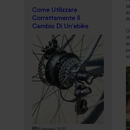
sa
Come Utilizzare
ad
Correttamente Il
du
Cambio Di Un'ebike
Or
di
ad
pe
sc
19 maggio 2021