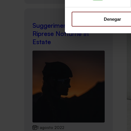
Denegar
Suggerimenti Per Le
Riprese Notturne In
Estate
1 agosto 2022